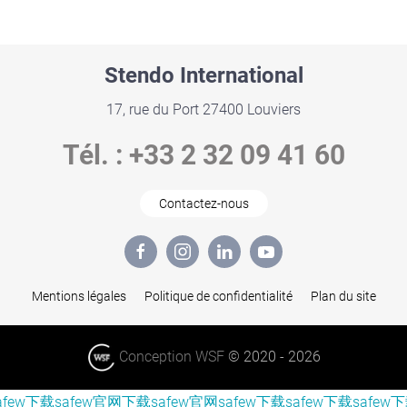
Stendo
International
17, rue du Port 27400 Louviers
Tél. : +33 2 32 09 41 60
Contactez-nous
Mentions légales
Politique de confidentialité
Plan du site
Conception WSF
© 2020 -
2026
afew下载
safew官网下载
safew官网
safew下载
safew下载
safew